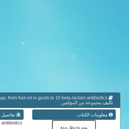
. from foot rot in goats to 10 beta-lactam antibiotics.
تأليف
مجموعة من المؤلفين
معلومات الكتاب
تفاصيل عن كتاب  rot in goats to 10 beta-lactam antibiotics
m antibiotics