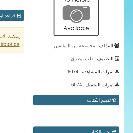
قراءة اونلاين لكتاب oats to 10 beta-lactam antibiotics
يمكنك الاس
ibiotics.
المؤلف :
مجموعة من المؤلفين
التصنيف :
طب بيطرى
مرات المشاهدة
: 6074
مرات التحميل
: 6074
تقييم الكتاب
نشر الكتاب