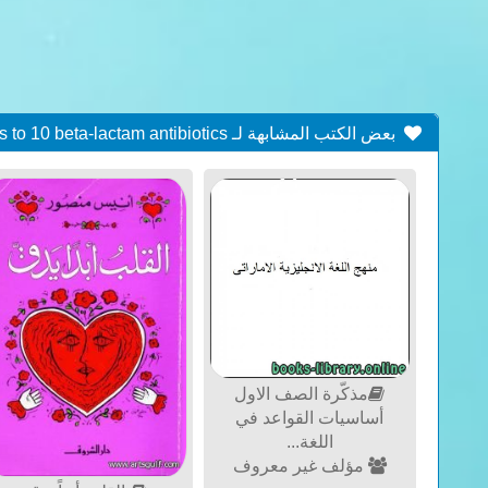
بعض الكتب المشابهة لـ Susceptibilities of Bacteroides and Fusobacterium spp. from foot rot in goats to 10 beta-lactam antibiotics.
مذكّرة الصف الاول
أساسيات القواعد في
اللغة...
مؤلف غير معروف