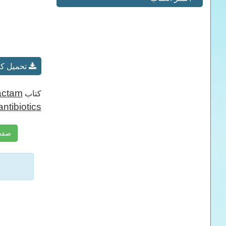
تحميل كتاب sobacterium spp. from foot rot in goats to 10 beta-lactam antibiotics
lactam
كتاب
antibiotics.
صفحة تحميل كتاب tics. PDF