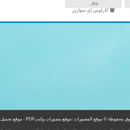
the...
كارلوس إي سواريز
حفوظة © موقع المصورات :موقع مصورات وكتبPDF - موقع تحميل كتب PDF