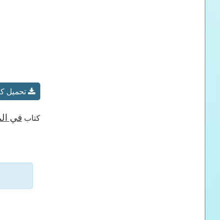
تحميل كت
في ال
كتاب