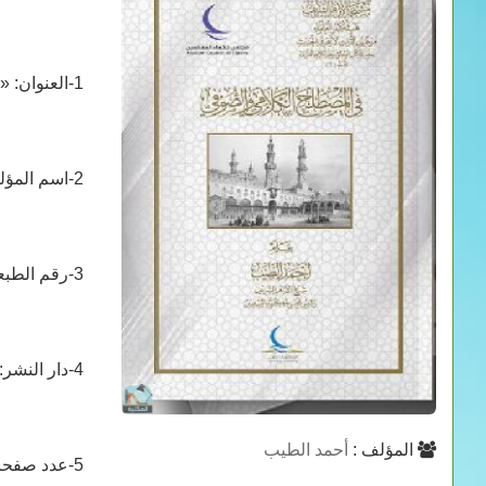
1-العنوان: «في المصطلح الكلامي والصوفي».
2-اسم المؤلف: فضيلة الإمام الأكبر أ.د/ أحمد الطيب، شيخ الأزهر الشريف.
3-رقم الطبعة وسنة الطبع: الطبعة الأولى، 1440ه – 2019م.
4-دار النشر: دار القدس العربي، القاهرة.
المؤلف :
أحمد الطيب
5-عدد صفحات الكتاب: 173 صفحة.