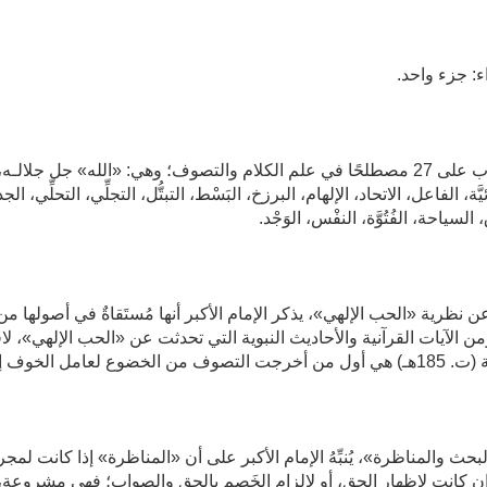
يشتمل الكتاب على 27 مصطلحًا في علم الكلام والتصوف؛ وهي: «الله» جل 
ئيَّة، الفاعل، الاتحاد، الإلهام، البرزخ، البَسْط، التبتُّل، التجلِّي، التحل
السياحة، الفُتُوَّة، النفْس، الوَجْد.
 نظرية «الحب الإلهي»، يذكر الإمام الأكبر أنها مُستَقاةٌ في أصولها 
ن الآيات القرآنية والأحاديث النبوية التي تحدثت عن «الحب الإلهي»، لا
ل الخوف إلى الخضوع لعامل الحب.
حث والمناظرة»، يُنبِّهُ الإمام الأكبر على أن «المناظرة» إذا كانت لم
ن كانت لإظهار الحق، أو لإلزام الخَصم بالحق والصواب؛ فهي مشروعة