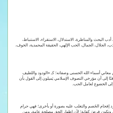
جلالـه، أدب البحث والمناظرة، الاستدلال، الاستقراء، الاستنباط،
ِّي، الجذب، الجلال، الجمال، الحب الإلهي، الحقيقة المحمدية، الخوف،
من معاني أسماء الله الحسنى وصفاته؛ كـ «الودود واللطيف
فتًا إلى أن مؤرخي التصوف الإسلامي يَميلون إلى القول بأن
جرد إفحام الخَصم والتغلب عليه بصورة أو بأخرى؛ فهي حرام
، وتكون فرضَ كفاية؛ لأن إظهار الحق مصلحة عامة، ومن