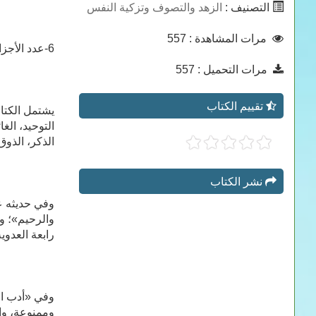
التصنيف :
الزهد والتصوف وتزكية النفس
مرات المشاهدة
: 557
6-عدد الأجزاء: جزء واحد.
مرات التحميل
: 557
تقييم الكتاب
التوحيد، الغا
الذكر، الذوق، 
نشر الكتاب
وفي حديثه عن
والرحيم»؛ وم
رابعة العدوية (ت. 185هـ) هي أول من أخرجت التصوف من الخضوع لعام
وفي «أدب الب
وممنوعة، وإ