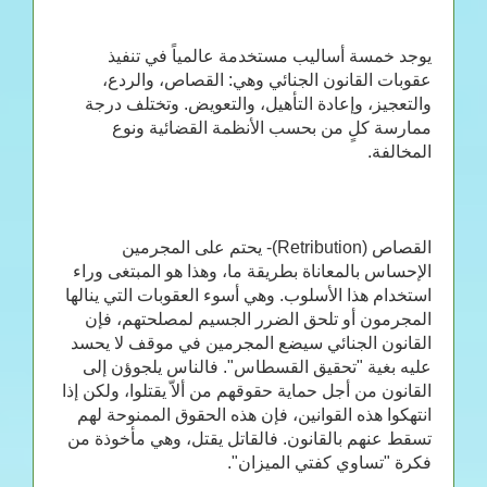
يوجد خمسة أساليب مستخدمة عالمياً في تنفيذ
عقوبات القانون الجنائي وهي: القصاص، والردع،
والتعجيز، وإعادة التأهيل، والتعويض. وتختلف درجة
ممارسة كلٍ من بحسب الأنظمة القضائية ونوع
المخالفة.
القصاص (Retribution)- يحتم على المجرمين
الإحساس بالمعاناة بطريقة ما، وهذا هو المبتغى وراء
استخدام هذا الأسلوب. وهي أسوء العقوبات التي ينالها
المجرمون أو تلحق الضرر الجسيم لمصلحتهم، فإن
القانون الجنائي سيضع المجرمين في موقف لا يحسد
عليه بغية "تحقيق القسطاس". فالناس يلجوؤن إلى
القانون من أجل حماية حقوقهم من ألاّ يقتلوا، ولكن إذا
انتهكوا هذه القوانين، فإن هذه الحقوق الممنوحة لهم
تسقط عنهم بالقانون. فالقاتل يقتل، وهي مأخوذة من
فكرة "تساوي كفتي الميزان".