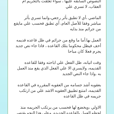
النصوص السابقه عليها ، سواء تعلقت بالتجريم أم
العقاب، لا تسري علي
الماضي ،أي لا تطبق بأثر رجعي،وانما تسري بأثر
مباشر وفقا للأصل العام، أي تطبق فحسب علي مايقع
من جرائم منذ بدايه
العمل بها.أما ما وقع من جرائم في ظل قاعده قديمه
أخف فيظل محكوما بتلك القاعده ، فاذا جاء نص جديد
يجرم فعلا كان مباحا
وقت اتيانه، ظل الفعل علي اباحته وفقا للقاعده
القديمه، ولايسري الا علي الفعل الذي يقع منذ العمل
به .واذا جاء النص الجديد
بعقوبه أشد جسامه من العقوبه المقرره في القاعده
القديمه، امتنع تطبيق العقوبه الاشد علي من ارتكب
جريمه في ظل القاعده
الاولي ،ويخضع لها فحسب من يرتكب الجريمه منذ
لحظه العمل بالقاعده الجديده. وعلي هذا النحو يقتصر