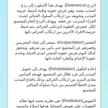
الردع (Deterrence)- يهدف هذا الأسلوب إلى ردع
المذنب بعينه. وهي فرض عقوبة وافية لتثبيط عزيمة
المذنب وتخويفه من ارتكاب السلوك الجنائي لشدة
الجزاء المترتب عن فعله. ويهدف الردع العام للمجتمع
ككل. فبفرض العقوبة لمرتكبي الجرائم، يتم تثبيط
عزيمة الافراد الآخرين من ارتكاب الجرائم ذاتها.
التعجيز (incapacitation)- يسعى إلى إبعاد المجرمين
وقصرهم عن المجتمع حتى يأمن من شرهم. ويتحقق
كذلك اليوم بفرض عقوبة السجن لمدى الحياة. وتخدم
عقوبتا الإعدام والطرد الغاية ذاتها.
إعادة التأهيل (Rehabilitation)- يهدف إلى تحويل
المذنب إلى فرد فعّال في المجتمع. فهدفه السامي
تفادي المزيد من ارتكاب الجرائم، وذلك باقناع المذنب
بمدى الخطأ الجسيم من جراء سلوكه المنافي
للمجتمع.
التعويض(Restitution)- هي نظرية يعتمد فيها نظام
العقوبات على تعويض الضحايا. هدفها إصلاح ماتسببه