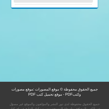
جميع الحقوق محفوظة © موقع المصورات :موقع مصورات
وكتبPDF - موقع تحميل كتب PDF
جميع الحقوق محفوظة لدى دور النشر والمؤلفون والموقع غير مسؤل
عن الكتب المضافة بواسطة المستخدمون. ويمكنك التبليغ عن اي كتاب