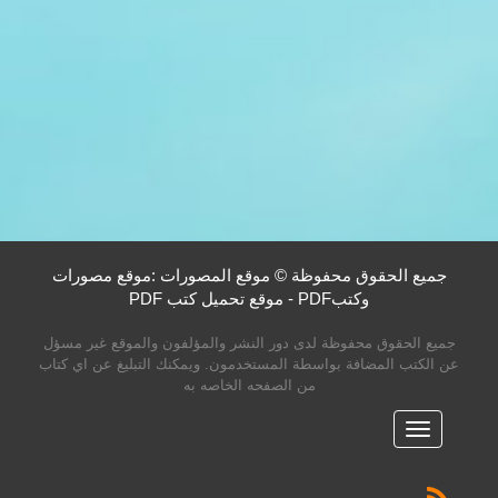
جميع الحقوق محفوظة © موقع المصورات :موقع مصورات
وكتبPDF - موقع تحميل كتب PDF
جميع الحقوق محفوظة لدى دور النشر والمؤلفون والموقع غير مسؤل
عن الكتب المضافة بواسطة المستخدمون. ويمكنك التبليغ عن اي كتاب
من الصفحه الخاصه به
القائمه
الرئيسية