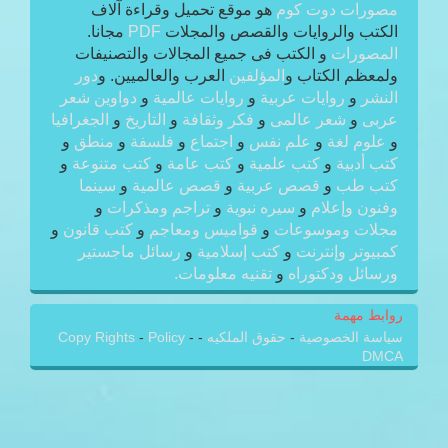
مصورات دوت كوم
هو موقع تحميل وقراءة آلاف
الكتب والروايات والقصص والمجلات
PDF
مجانا.
المصورات
و الكتب فى جميع المجالات والتصنيفات
ولمعظم الكتاب و
المؤلفين
العرب والعالميين. و
دور
النشر
و
روايات عربية
و
روايات عالمية
و
دواوين شعر
عربى
و
شعر عالمى
و
فكر وثقافة
و
التاريخ
و
الجغرافيا
و
علوم لغة
و
علم نفس
و
اجتماع
و
فلسفة
و
منطق
و
كتب أدبية
و
كتب علمية
و
كتب عامة
و
كتب متنوعة
و
كتب طب
و
قصص عربية
و
قصص عالمية
و
سينما
وفنون وإعلام
و
سيره نبوية
و
تراجم ومذكرات
و
مجلات وموسوعات
و
قواميس ومعاجم
و
كتب قانون
و
كمبيوتر وإنترنت
و
كتب إسلامية
و
رسائل ماجستير
ورسائل ودكتوراه
و
تقنيه معلومات.
روابط مهمة
سياسة الخصوصية
-
حقوق الملكيه
-
-
Policy
-
Copy Rights
DMCA