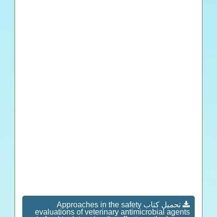
تحميل كتاب Approaches in the safety
evaluations of veterinary antimicrobial agents