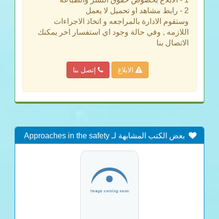
2 - رابط مشاهد او تحميل لا يعمل
وستقوم الادارة بالمراجعه و اتخاذ الاجراءات
اللازمه , وفي حالة وجود اي استفسار اخر يمكنك
الاتصال بنا
الابلاغ
إتصل بنا
بعض الكتب المشابهة لـ Approaches in the safety
evaluations of veterinary antimicrobial agents in
food to determine the effects on the human intestinal
microflora