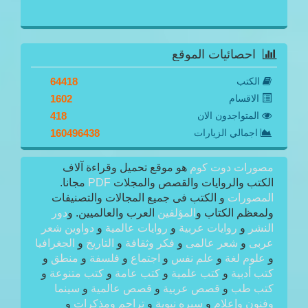
احصائيات الموقع
الكتب
64418
الاقسام
1602
المتواجدون الان
418
اجمالي الزيارات
160496438
مصورات دوت كوم
هو موقع تحميل وقراءة آلاف
الكتب والروايات والقصص والمجلات
PDF
مجانا.
المصورات
و الكتب فى جميع المجالات والتصنيفات
ولمعظم الكتاب و
المؤلفين
العرب والعالميين. و
دور
النشر
و
روايات عربية
و
روايات عالمية
و
دواوين شعر
عربى
و
شعر عالمى
و
فكر وثقافة
و
التاريخ
و
الجغرافيا
و
علوم لغة
و
علم نفس
و
اجتماع
و
فلسفة
و
منطق
و
كتب أدبية
و
كتب علمية
و
كتب عامة
و
كتب متنوعة
و
كتب طب
و
قصص عربية
و
قصص عالمية
و
سينما
وفنون وإعلام
و
سيره نبوية
و
تراجم ومذكرات
و