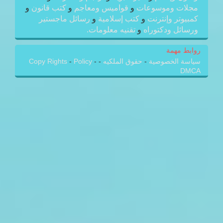
مجلات وموسوعات
و
قواميس ومعاجم
و
كتب قانون
و
كمبيوتر وإنترنت
و
كتب إسلامية
و
رسائل ماجستير
ورسائل ودكتوراه
و
تقنيه معلومات.
روابط مهمة
سياسة الخصوصية
-
حقوق الملكيه
-
-
Policy
-
Copy Rights
DMCA