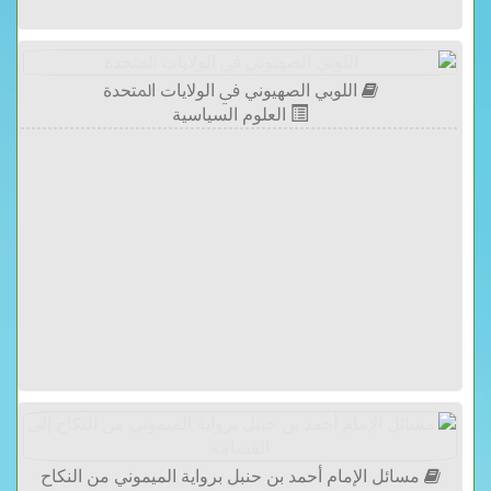
اللوبي الصهيوني ﰲ ﺍﻟﻮﻻﻳﺎﺕ ﺍﳌﺘﺤﺪﺓ
العلوم السياسية
مسائل الإمام أحمد بن حنبل برواية الميموني من النكاح