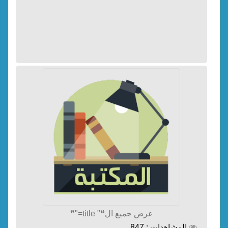
عرض جميع ال❝" title="❞
المشاهدات : 847