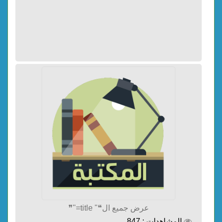
عرض جميع ال❝" title="❞
المشاهدات : 847