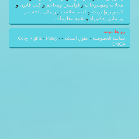
مجلات وموسوعات
و
قواميس ومعاجم
و
كتب قانون
و
كمبيوتر وإنترنت
و
كتب إسلامية
و
رسائل ماجستير
ورسائل ودكتوراه
و
تقنيه معلومات.
روابط مهمة
سياسة الخصوصية
-
حقوق الملكيه
-
-
Policy
-
Copy Rights
DMCA