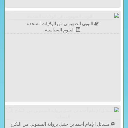
اللوبي الصهيوني ﰲ ﺍﻟﻮﻻﻳﺎﺕ ﺍﳌﺘﺤﺪﺓ
العلوم السياسية
مسائل الإمام أحمد بن حنبل برواية الميموني من النكاح