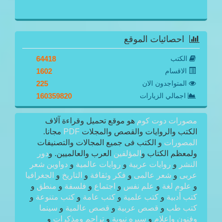
احصائيات الموقع
الكتب
64418
الاقسام
1602
المتواجدون الان
225
اجمالي الزيارات
160359820
مصورات دوت كوم
هو موقع تحميل وقراءة آلاف
الكتب والروايات والقصص والمجلات
PDF
مجانا.
المصورات
و الكتب فى جميع المجالات والتصنيفات
ولمعظم الكتاب و
المؤلفين
العرب والعالميين. و
دور
النشر
و
روايات عربية
و
روايات عالمية
و
دواوين شعر
عربى
و
شعر عالمى
و
فكر وثقافة
و
التاريخ
و
الجغرافيا
و
علوم لغة
و
علم نفس
و
اجتماع
و
فلسفة
و
منطق
و
كتب أدبية
و
كتب علمية
و
كتب عامة
و
كتب متنوعة
و
كتب طب
و
قصص عربية
و
قصص عالمية
و
سينما
وفنون وإعلام
و
سيره نبوية
و
تراجم ومذكرات
و