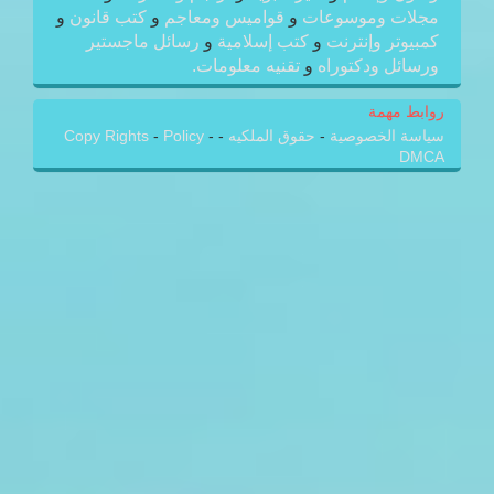
مجلات وموسوعات
و
قواميس ومعاجم
و
كتب قانون
و
كمبيوتر وإنترنت
و
كتب إسلامية
و
رسائل ماجستير
ورسائل ودكتوراه
و
تقنيه معلومات.
روابط مهمة
سياسة الخصوصية
-
حقوق الملكيه
-
-
Policy
-
Copy Rights
DMCA