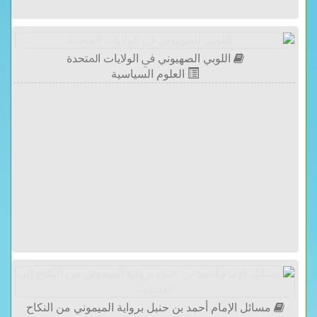
اللوبي الصهيوني ﰲ ﺍﻟﻮﻻﻳﺎﺕ ﺍﳌﺘﺤﺪﺓ
العلوم السياسية
مسائل الإمام أحمد بن حنبل برواية الميموني من النكاح