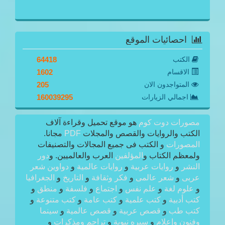
احصائيات الموقع
الكتب
64418
الاقسام
1602
المتواجدون الان
205
اجمالي الزيارات
160039295
مصورات دوت كوم
هو موقع تحميل وقراءة آلاف
الكتب والروايات والقصص والمجلات
PDF
مجانا.
المصورات
و الكتب فى جميع المجالات والتصنيفات
ولمعظم الكتاب و
المؤلفين
العرب والعالميين. و
دور
النشر
و
روايات عربية
و
روايات عالمية
و
دواوين شعر
عربى
و
شعر عالمى
و
فكر وثقافة
و
التاريخ
و
الجغرافيا
و
علوم لغة
و
علم نفس
و
اجتماع
و
فلسفة
و
منطق
و
كتب أدبية
و
كتب علمية
و
كتب عامة
و
كتب متنوعة
و
كتب طب
و
قصص عربية
و
قصص عالمية
و
سينما
وفنون وإعلام
و
سيره نبوية
و
تراجم ومذكرات
و