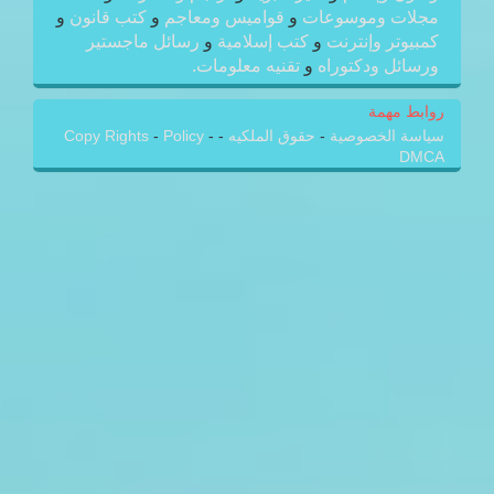
مجلات وموسوعات
و
قواميس ومعاجم
و
كتب قانون
و
كمبيوتر وإنترنت
و
كتب إسلامية
و
رسائل ماجستير
ورسائل ودكتوراه
و
تقنيه معلومات.
روابط مهمة
سياسة الخصوصية
-
حقوق الملكيه
-
-
Policy
-
Copy Rights
DMCA