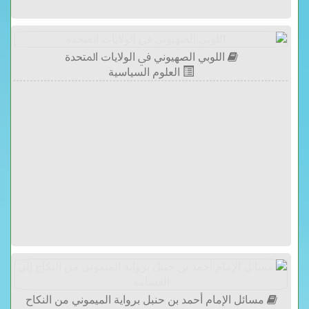
اللوبي الصهيوني ﰲ ﺍﻟﻮﻻﻳﺎﺕ ﺍﳌﺘﺤﺪﺓ
العلوم السياسية
مسائل الإمام أحمد بن حنبل برواية الميموني من النكاح