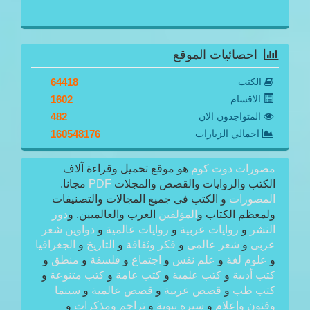
احصائيات الموقع
الكتب
64418
الاقسام
1602
المتواجدون الان
482
اجمالي الزيارات
160548176
مصورات دوت كوم
هو موقع تحميل وقراءة آلاف
الكتب والروايات والقصص والمجلات
PDF
مجانا.
المصورات
و الكتب فى جميع المجالات والتصنيفات
ولمعظم الكتاب و
المؤلفين
العرب والعالميين. و
دور
النشر
و
روايات عربية
و
روايات عالمية
و
دواوين شعر
عربى
و
شعر عالمى
و
فكر وثقافة
و
التاريخ
و
الجغرافيا
و
علوم لغة
و
علم نفس
و
اجتماع
و
فلسفة
و
منطق
و
كتب أدبية
و
كتب علمية
و
كتب عامة
و
كتب متنوعة
و
كتب طب
و
قصص عربية
و
قصص عالمية
و
سينما
وفنون وإعلام
و
سيره نبوية
و
تراجم ومذكرات
و