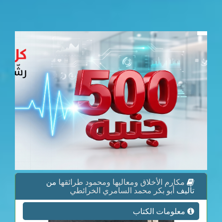
مكارم الأخلاق ومعاليها ومحمود طرائقها
من
تأليف
أبو بكر محمد السامري الخرائطي
معلومات الكتاب