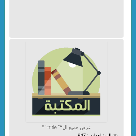
عرض جميع ال❝" title="❞
المشاهدات : 847