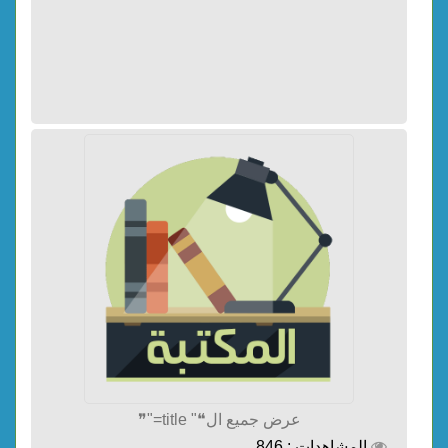
عرض جميع ال❝" title="❞
المشاهدات : 846